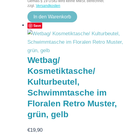
Gemäß § 19 UStG wird keine MwSt. berechnet.
zzgl.
Versandkosten
In den Warenkorb
Save
Wetbag/
Kosmetiktasche/
Kulturbeutel,
Schwimmtasche im
Floralen Retro Muster,
grün, gelb
€
19,90