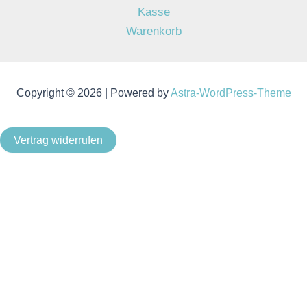
Kasse
Warenkorb
Copyright © 2026 | Powered by
Astra-WordPress-Theme
Vertrag widerrufen
Als Kleinunternehmer im Sinne von § 19 Abs. 1 UStG wird
keine Umsatzsteuer berechnet.
Um unsere Webseite für Sie optimal zu gestalten und
fortlaufend verbessern zu können, verwenden wir Cookies.