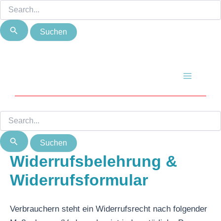
Suchen
Suchen
Zum
nach:
nach:
Inhalt
springen
Main
Menu
Widerrufsbelehrung &
Widerrufsformular
Verbrauchern steht ein Widerrufsrecht nach folgender