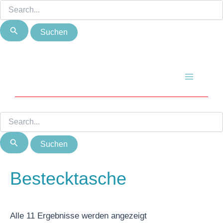
Suchen
Suchen
Zum
Nach
nach:
nach:
Inhalt
Beliebtheit
springen
sortiert
Main
Menu
Bestecktasche
Alle 11 Ergebnisse werden angezeigt