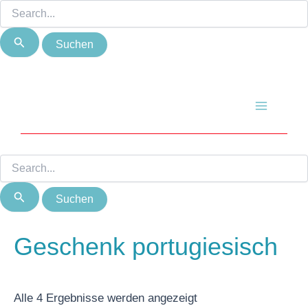
Suchen
Suchen
Zum
Nach
nach:
nach:
Inhalt
Beliebtheit
springen
sortiert
Main
Menu
Geschenk portugiesisch
Alle 4 Ergebnisse werden angezeigt