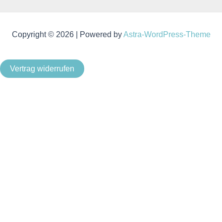
Copyright © 2026 | Powered by
Astra-WordPress-Theme
Vertrag widerrufen
Als Kleinunternehmer im Sinne von § 19 Abs. 1 UStG wird
keine Umsatzsteuer berechnet.
Um unsere Webseite für Sie optimal zu gestalten und
fortlaufend verbessern zu können, verwenden wir Cookies.
Durch die weitere Nutzung der Webseite stimmen Sie der
Verwendung von Cookies zu. Weitere Informationen zu
Cookies erhalten Sie in unserer
Datenschutzerklärung
.