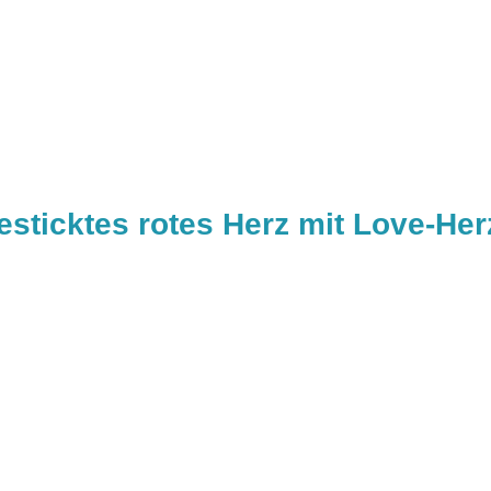
esticktes rotes Herz mit Love-He