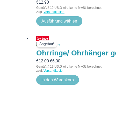
€
12,90
Gemäß § 19 UStG wird keine MwSt. berechnet.
zzgl.
Versandkosten
Ausführung wählen
Ursprünglicher
Aktueller
Save
Angebot!
Preis
Preis
Ohrringe/ Ohrhänger g
war:
ist:
€12,00
€6,00.
€
12,00
€
6,00
Gemäß § 19 UStG wird keine MwSt. berechnet.
zzgl.
Versandkosten
In den Warenkorb