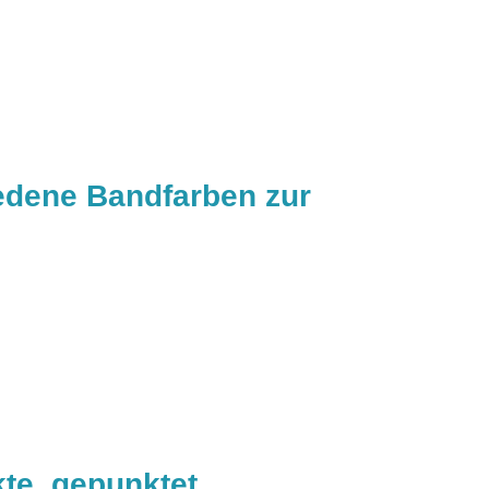
edene Bandfarben zur
kte, gepunktet