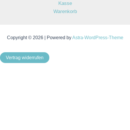
Kasse
Warenkorb
Copyright © 2026 | Powered by
Astra-WordPress-Theme
Vertrag widerrufen
Als Kleinunternehmer im Sinne von § 19 Abs. 1 UStG wird
keine Umsatzsteuer berechnet.
Um unsere Webseite für Sie optimal zu gestalten und
fortlaufend verbessern zu können, verwenden wir Cookies.
Durch die weitere Nutzung der Webseite stimmen Sie der