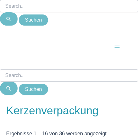
Suchen
Suchen
Zum
Nach
nach:
nach:
Inhalt
Beliebtheit
springen
sortiert
Main
Menu
Kerzenverpackung
Ergebnisse 1 – 16 von 36 werden angezeigt