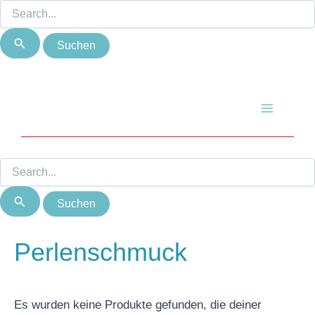
Suchen
Suchen
Zum
nach:
nach:
Inhalt
springen
Main
Menu
Perlenschmuck
Es wurden keine Produkte gefunden, die deiner