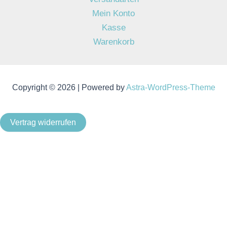
Mein Konto
Kasse
Warenkorb
Copyright © 2026 | Powered by
Astra-WordPress-Theme
Vertrag widerrufen
Als Kleinunternehmer im Sinne von § 19 Abs. 1 UStG wird
keine Umsatzsteuer berechnet.
Um unsere Webseite für Sie optimal zu gestalten und