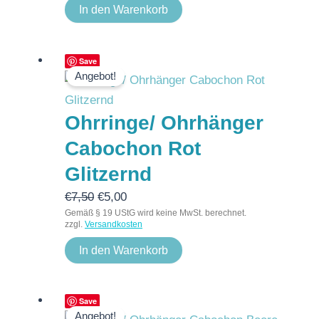
In den Warenkorb
Ursprünglicher
Aktueller
Save
Angebot!
Preis
Preis
war:
ist:
Ohrringe/ Ohrhänger
€7,50
€5,00.
Cabochon Rot
Glitzernd
€
7,50
€
5,00
Gemäß § 19 UStG wird keine MwSt. berechnet.
zzgl.
Versandkosten
In den Warenkorb
Ursprünglicher
Aktueller
Save
Angebot!