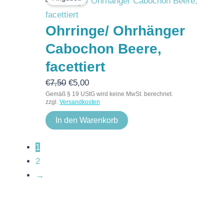
Preis
Preis
war:
ist:
Ohrringe/ Ohrhänger
€7,50
€5,00.
Cabochon Beere,
facettiert
€
7,50
€
5,00
Gemäß § 19 UStG wird keine MwSt. berechnet.
zzgl.
Versandkosten
In den Warenkorb
1
2
→