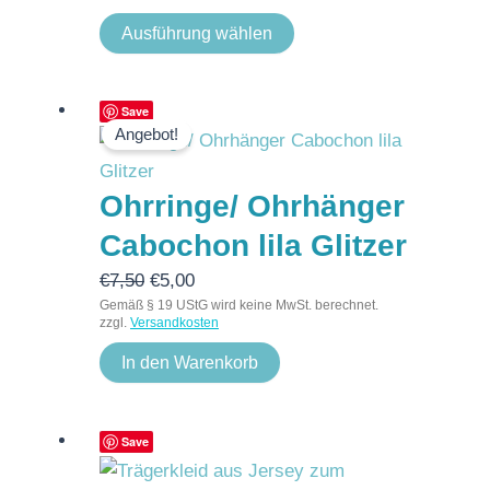
Ausführung wählen
Ursprünglicher
Aktueller
Save
Angebot!
Preis
Preis
war:
ist:
Ohrringe/ Ohrhänger
€7,50
€5,00.
Cabochon lila Glitzer
€
7,50
€
5,00
Gemäß § 19 UStG wird keine MwSt. berechnet.
zzgl.
Versandkosten
In den Warenkorb
Save