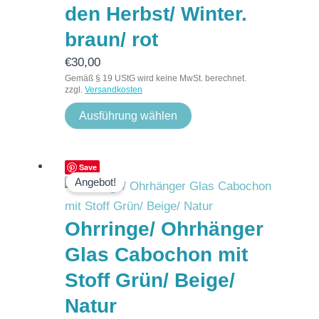
den Herbst/ Winter.
braun/ rot
€
30,00
Gemäß § 19 UStG wird keine MwSt. berechnet.
zzgl.
Versandkosten
Ausführung wählen
Ursprünglicher
Aktueller
Save
Angebot!
Preis
Preis
war:
ist:
Ohrringe/ Ohrhänger
€7,50
€5,00.
Glas Cabochon mit
Stoff Grün/ Beige/
Natur