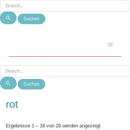
Suchen
Suchen
Zum
Nach
nach:
nach:
Inhalt
Beliebtheit
springen
sortiert
Main
Menu
rot
Ergebnisse 1 – 16 von 26 werden angezeigt