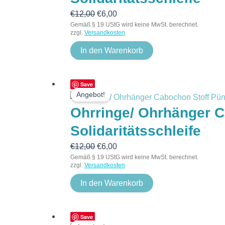
€
12,00
€
6,00
Gemäß § 19 UStG wird keine MwSt. berechnet.
zzgl.
Versandkosten
In den Warenkorb
Ursprünglicher
Aktueller
Save
Angebot!
Preis
Preis
Ohrringe/ Ohrhänger C
war:
ist:
€12,00
€6,00.
Solidaritätsschleife
€
12,00
€
6,00
Gemäß § 19 UStG wird keine MwSt. berechnet.
zzgl.
Versandkosten
In den Warenkorb
Ursprünglicher
Aktueller
Save