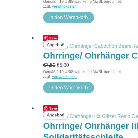
Gemäß § 19 UStG wird keine MwSt. berechnet.
zzgl.
Versandkosten
In den Warenkorb
Ursprünglicher
Aktueller
Save
Angebot!
Preis
Preis
Ohrringe/ Ohrhänger C
war:
ist:
€7,50
€5,00.
€
7,50
€
5,00
Gemäß § 19 UStG wird keine MwSt. berechnet.
zzgl.
Versandkosten
In den Warenkorb
Ursprünglicher
Aktueller
Save
Angebot!
Preis
Preis
Ohrringe/ Ohrhänger li
war:
ist:
€12,00
€6,00.
Soildaritätsschleife