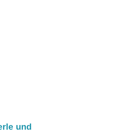
erle und