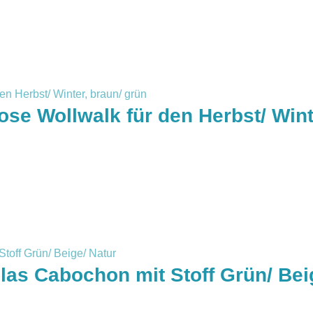
e Wollwalk für den Herbst/ Winte
las Cabochon mit Stoff Grün/ Bei