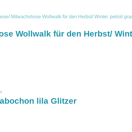
e Wollwalk für den Herbst/ Winte
bochon lila Glitzer