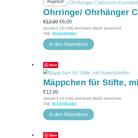
Angebot!
Preis
Preis
Ohrringe/ Ohrhänger C
war:
ist:
€12,00
€6,00.
€
12,00
€
6,00
Gemäß § 19 UStG wird keine MwSt. berechnet.
zzgl.
Versandkosten
In den Warenkorb
Save
Mäppchen für Stifte, mi
€
12,00
Gemäß § 19 UStG wird keine MwSt. berechnet.
zzgl.
Versandkosten
In den Warenkorb
Save