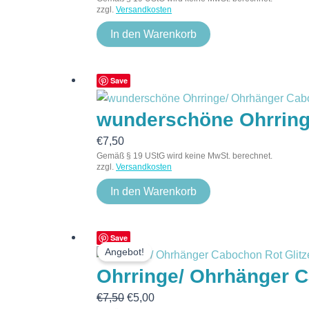
zzgl.
Versandkosten
In den Warenkorb
Save
wunderschöne Ohrringe
€
7,50
Gemäß § 19 UStG wird keine MwSt. berechnet.
zzgl.
Versandkosten
In den Warenkorb
Ursprünglicher
Aktueller
Save
Angebot!
Preis
Preis
Ohrringe/ Ohrhänger C
war:
ist:
€7,50
€5,00.
€
7,50
€
5,00