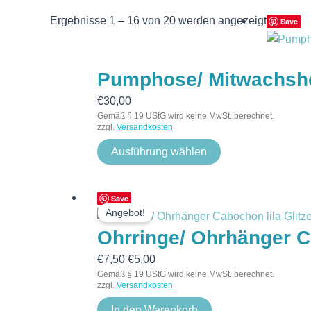
Ergebnisse 1 – 16 von 20 werden angezeigt
Save
Pumphose/ Mitwachshos
€
30,00
Gemäß § 19 UStG wird keine MwSt. berechnet.
zzgl.
Versandkosten
Ausführung wählen
Ursprünglicher
Aktueller
Save
Angebot!
Preis
Preis
Ohrringe/ Ohrhänger Ca
war:
ist:
€7,50
€5,00.
€
7,50
€
5,00
Gemäß § 19 UStG wird keine MwSt. berechnet.
zzgl.
Versandkosten
In den Warenkorb