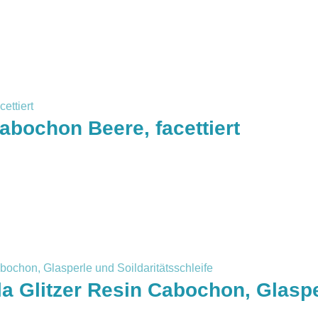
abochon Beere, facettiert
la Glitzer Resin Cabochon, Glasp