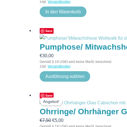
zzgl.
Versandkosten
In den Warenkorb
Save
Pumphose/ Mitwachshos
€
30,00
Gemäß § 19 UStG wird keine MwSt. berechnet.
zzgl.
Versandkosten
Ausführung wählen
Ursprünglicher
Aktueller
Save
Angebot!
Preis
Preis
Ohrringe/ Ohrhänger G
war:
ist:
€7,50
€5,00.
€
7,50
€
5,00
Gemäß § 19 UStG wird keine MwSt. berechnet.