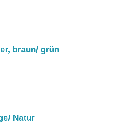
r, braun/ grün
ge/ Natur