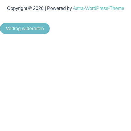
Copyright © 2026 | Powered by
Astra-WordPress-Theme
Vertrag widerrufen
Als Kleinunternehmer im Sinne von § 19 Abs. 1 UStG wird
keine Umsatzsteuer berechnet.
Um unsere Webseite für Sie optimal zu gestalten und
fortlaufend verbessern zu können, verwenden wir Cookies.
Durch die weitere Nutzung der Webseite stimmen Sie der
Verwendung von Cookies zu. Weitere Informationen zu
Cookies erhalten Sie in unserer
Datenschutzerklärung
.
OK