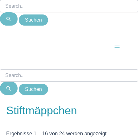
Suchen
Suchen
Zum
Nach
nach:
nach:
Inhalt
Beliebtheit
springen
sortiert
Main
Menu
Stiftmäppchen
Ergebnisse 1 – 16 von 24 werden angezeigt