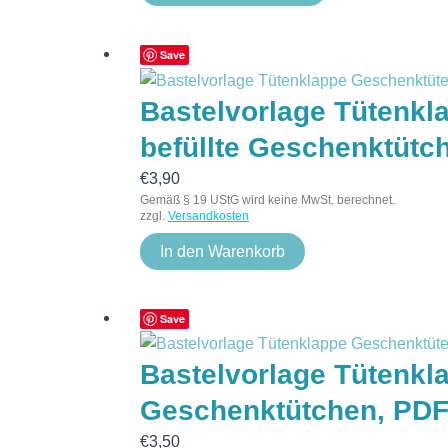
Save
Bastelvorlage Tütenkl
befüllte Geschenktütc
€
3,90
Gemäß § 19 UStG wird keine MwSt. berechnet.
zzgl.
Versandkosten
In den Warenkorb
Save
Bastelvorlage Tütenkla
Geschenktütchen, PD
€
3,50