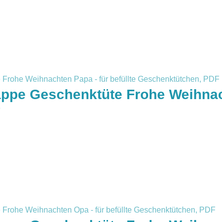
appe Geschenktüte Frohe Weihnach
F