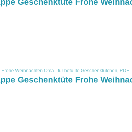
appe Geschenktüte Frohe Weihnach
F
appe Geschenktüte Frohe Weihnac
F