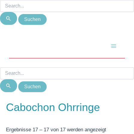
Suchen
Suchen
Zum
Nach
nach:
nach:
Inhalt
Beliebtheit
springen
sortiert
Main
Menu
Cabochon Ohrringe
Ergebnisse 17 – 17 von 17 werden angezeigt