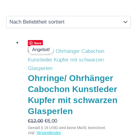
Ursprünglicher
Aktueller
Save
Angebot!
Preis
Preis
war:
ist:
€12,00
€6,00.
Ohrringe/ Ohrhänger
Cabochon Kunstleder
Kupfer mit schwarzen
Glasperlen
€
12,00
€
6,00
Gemäß § 19 UStG wird keine MwSt. berechnet.
zzgl.
Versandkosten