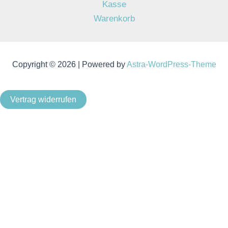
Kasse
Warenkorb
Copyright © 2026 | Powered by
Astra-WordPress-Theme
Vertrag widerrufen
Als Kleinunternehmer im Sinne von § 19 Abs. 1 UStG wird
keine Umsatzsteuer berechnet.
Um unsere Webseite für Sie optimal zu gestalten und