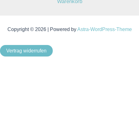
Warenkorb
Copyright © 2026 | Powered by
Astra-WordPress-Theme
Vertrag widerrufen
Als Kleinunternehmer im Sinne von § 19 Abs. 1 UStG wird
keine Umsatzsteuer berechnet.
Um unsere Webseite für Sie optimal zu gestalten und
fortlaufend verbessern zu können, verwenden wir Cookies.