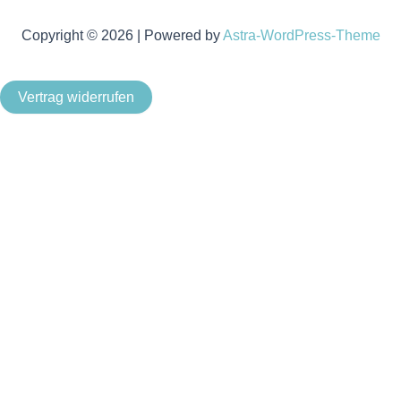
Copyright © 2026 | Powered by
Astra-WordPress-Theme
Vertrag widerrufen
Als Kleinunternehmer im Sinne von § 19 Abs. 1 UStG wird
keine Umsatzsteuer berechnet.
Um unsere Webseite für Sie optimal zu gestalten und
fortlaufend verbessern zu können, verwenden wir Cookies.
Durch die weitere Nutzung der Webseite stimmen Sie der
Verwendung von Cookies zu. Weitere Informationen zu