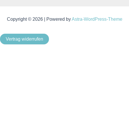
Copyright © 2026 | Powered by
Astra-WordPress-Theme
Vertrag widerrufen
Als Kleinunternehmer im Sinne von § 19 Abs. 1 UStG wird
keine Umsatzsteuer berechnet.
Um unsere Webseite für Sie optimal zu gestalten und
fortlaufend verbessern zu können, verwenden wir Cookies.
Durch die weitere Nutzung der Webseite stimmen Sie der