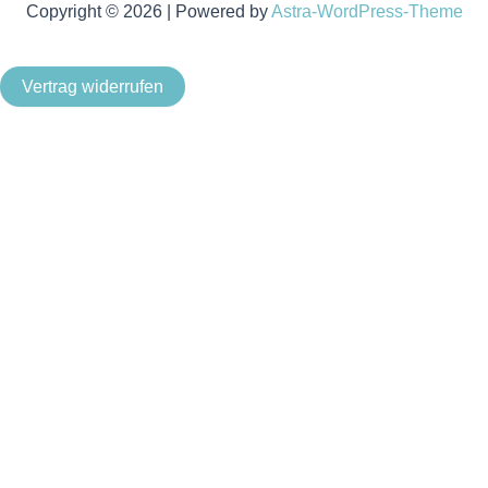
Copyright © 2026 | Powered by
Astra-WordPress-Theme
Vertrag widerrufen
Als Kleinunternehmer im Sinne von § 19 Abs. 1 UStG wird
keine Umsatzsteuer berechnet.
Um unsere Webseite für Sie optimal zu gestalten und
fortlaufend verbessern zu können, verwenden wir Cookies.
Durch die weitere Nutzung der Webseite stimmen Sie der
Verwendung von Cookies zu. Weitere Informationen zu
Cookies erhalten Sie in unserer
Datenschutzerklärung
.