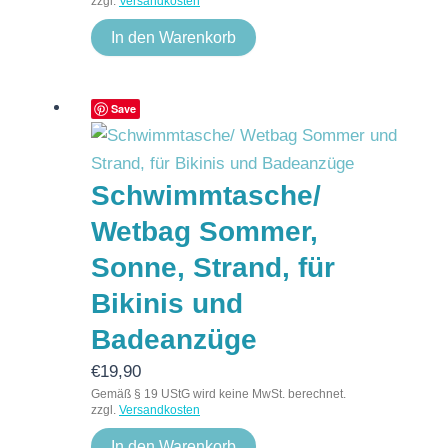
zzgl.
Versandkosten
In den Warenkorb
Save
Schwimmtasche/
Wetbag Sommer,
Sonne, Strand, für
Bikinis und
Badeanzüge
€
19,90
Gemäß § 19 UStG wird keine MwSt. berechnet.
zzgl.
Versandkosten
In den Warenkorb