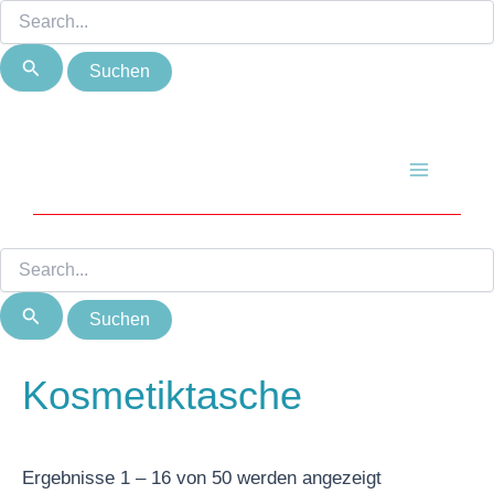
Suchen
Suchen
Zum
Nach
nach:
nach:
Inhalt
Beliebtheit
springen
sortiert
Main
Menu
Kosmetiktasche
Ergebnisse 1 – 16 von 50 werden angezeigt