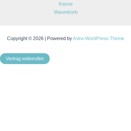
Kasse
Warenkorb
Copyright © 2026 | Powered by
Astra-WordPress-Theme
Vertrag widerrufen
Als Kleinunternehmer im Sinne von § 19 Abs. 1 UStG wird
keine Umsatzsteuer berechnet.
Um unsere Webseite für Sie optimal zu gestalten und