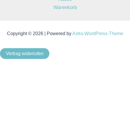
Warenkorb
Copyright © 2026 | Powered by
Astra-WordPress-Theme
Vertrag widerrufen
Als Kleinunternehmer im Sinne von § 19 Abs. 1 UStG wird
keine Umsatzsteuer berechnet.
Um unsere Webseite für Sie optimal zu gestalten und