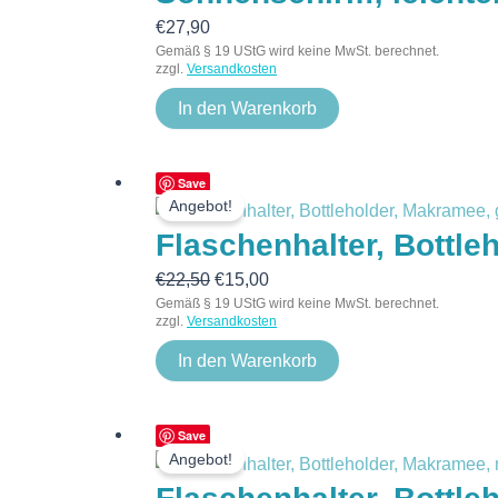
€
27,90
Gemäß § 19 UStG wird keine MwSt. berechnet.
zzgl.
Versandkosten
In den Warenkorb
Ursprünglicher
Aktueller
Save
Angebot!
Preis
Preis
Flaschenhalter, Bottleh
war:
ist:
€22,50
€15,00.
€
22,50
€
15,00
Gemäß § 19 UStG wird keine MwSt. berechnet.
zzgl.
Versandkosten
In den Warenkorb
Ursprünglicher
Aktueller
Save
Angebot!
Preis
Preis
war:
ist: