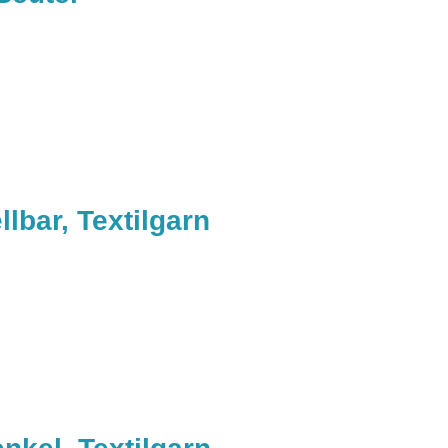
llbar, Textilgarn