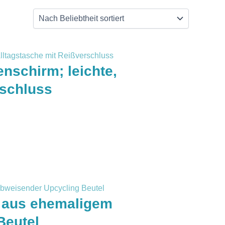
schirm; leichte,
rschluss
“ aus ehemaligem
Beutel