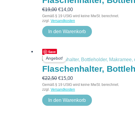
Flaschenhalter, Bottle
€19,00
€14,00.
€
19,00
€
14,00
Gemäß § 19 UStG wird keine MwSt. berechnet.
zzgl.
Versandkosten
In den Warenkorb
Ursprünglicher
Aktueller
Save
Angebot!
Preis
Preis
Flaschenhalter, Bottle
war:
ist:
€22,50
€15,00.
€
22,50
€
15,00
Gemäß § 19 UStG wird keine MwSt. berechnet.
zzgl.
Versandkosten
In den Warenkorb