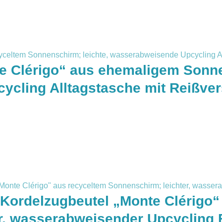
 Clérigo“ aus ehemaligem Sonnen
cling Alltagstasche mit Reißve
 Kordelzugbeutel „Monte Clérigo
r, wasserabweisender Upcycling 