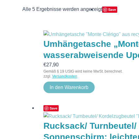
Alle 5 Ergebnisse werden angezeigt
Save
Umhängetasche „Monte
wasserabweisende Upcy
€
27,90
Gemäß § 19 UStG wird keine MwSt. berechnet.
zzgl.
Versandkosten
In den Warenkorb
Save
Rucksack/ Turnbeutel/
Sonnenschirm; leichte