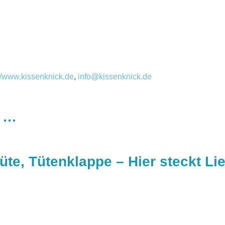
://www.kissenknick.de
,
info@kissenknick.de
n …
te, Tütenklappe – Hier steckt Lie