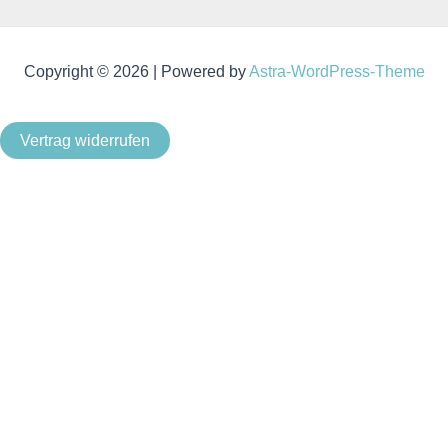
Copyright © 2026 | Powered by
Astra-WordPress-Theme
Vertrag widerrufen
Als Kleinunternehmer im Sinne von § 19 Abs. 1 UStG wird
keine Umsatzsteuer berechnet.
Um unsere Webseite für Sie optimal zu gestalten und
fortlaufend verbessern zu können, verwenden wir Cookies.
Durch die weitere Nutzung der Webseite stimmen Sie der