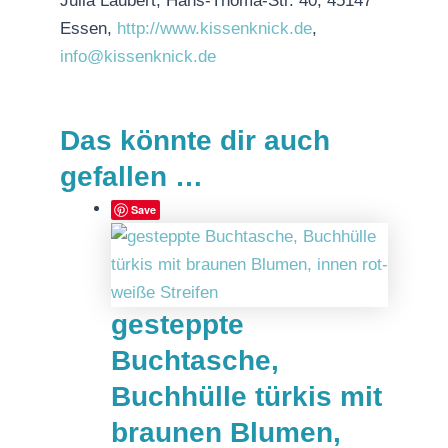
Julia Laubert, Hans-Thoma-Str. 40, 45147
Essen,
http://www.kissenknick.de
,
info@kissenknick.de
Das könnte dir auch
gefallen …
Save
gesteppte
Buchtasche,
Buchhülle türkis mit
braunen Blumen,