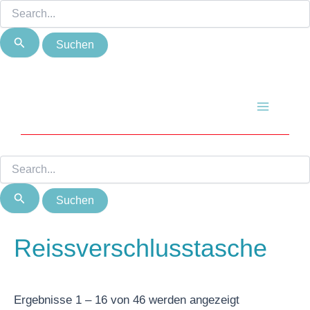
Suchen
Suchen
Zum
Nach
nach:
nach:
Inhalt
Beliebtheit
springen
sortiert
Main
Menu
Reissverschlusstasche
Ergebnisse 1 – 16 von 46 werden angezeigt