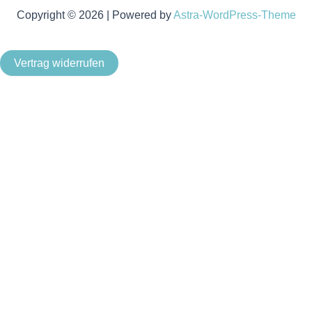
Copyright © 2026 | Powered by
Astra-WordPress-Theme
Vertrag widerrufen
Als Kleinunternehmer im Sinne von § 19 Abs. 1 UStG wird
keine Umsatzsteuer berechnet.
Um unsere Webseite für Sie optimal zu gestalten und
fortlaufend verbessern zu können, verwenden wir Cookies.
Durch die weitere Nutzung der Webseite stimmen Sie der
Verwendung von Cookies zu. Weitere Informationen zu