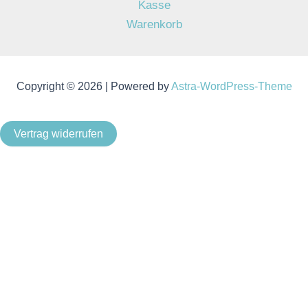
Kasse
Warenkorb
Copyright © 2026 | Powered by
Astra-WordPress-Theme
Vertrag widerrufen
Als Kleinunternehmer im Sinne von § 19 Abs. 1 UStG wird
keine Umsatzsteuer berechnet.
Um unsere Webseite für Sie optimal zu gestalten und