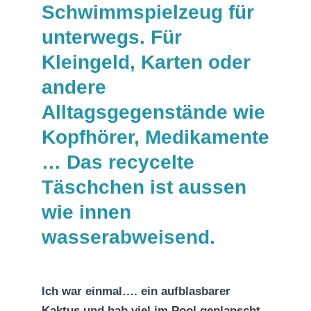
Schwimmspielzeug für
unterwegs. Für
Kleingeld, Karten oder
andere
Alltagsgegenstände wie
Kopfhörer, Medikamente
… Das recycelte
Täschchen ist aussen
wie innen
wasserabweisend.
Ich war einmal…. ein aufblasbarer
Kaktus und hab viel im Pool geplanscht