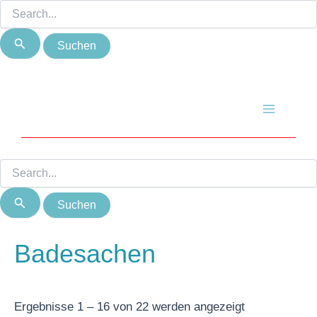
Suchen
Suchen
Zum
Nach
nach:
nach:
Inhalt
Beliebtheit
springen
sortiert
Main
Menu
Badesachen
Ergebnisse 1 – 16 von 22 werden angezeigt