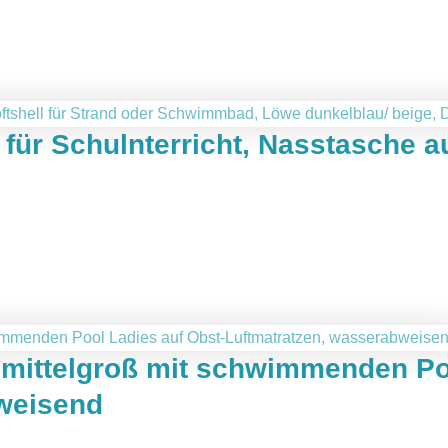
ür Schulnterricht, Nasstasche au
mittelgroß mit schwimmenden Poo
weisend