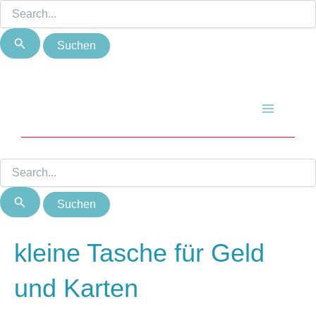
Suchen
Suchen
Zum
Nach
nach:
nach:
Inhalt
Beliebtheit
springen
sortiert
Main
Menu
kleine Tasche für Geld
und Karten