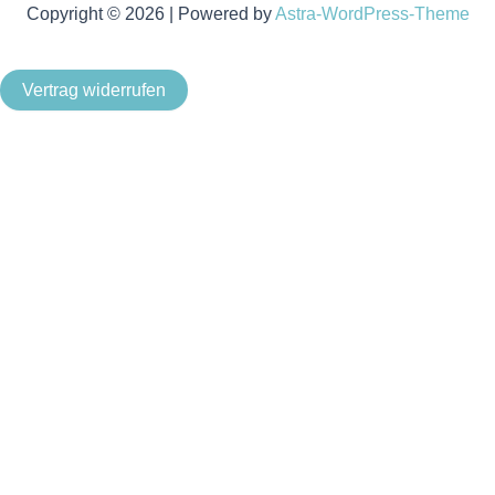
Copyright © 2026 | Powered by
Astra-WordPress-Theme
Vertrag widerrufen
Als Kleinunternehmer im Sinne von § 19 Abs. 1 UStG wird
keine Umsatzsteuer berechnet.
Um unsere Webseite für Sie optimal zu gestalten und
fortlaufend verbessern zu können, verwenden wir Cookies.
Durch die weitere Nutzung der Webseite stimmen Sie der
Verwendung von Cookies zu. Weitere Informationen zu
Cookies erhalten Sie in unserer
Datenschutzerklärung
.