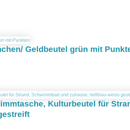
chen/ Geldbeutel grün mit Punkt
wimmtasche, Kulturbeutel für St
estreift